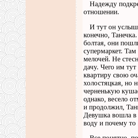
Надежду подкре
отношении.
И тут он услыш
конечно, Танечка
болтая, они пошл
супермаркет. Там
мелочей. Не стес
дачу. Чего им тут
квартиру свою оч
холостяцкая, но н
черненькую кушае
однако, весело о
и продолжил, Тан
Девушка вошла в 
воду и почему то 
Все понятно, п