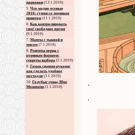
парковки
(13.1.2019)
5
.
Что модно осенью
2016: сумки со змеиным
принтом
(11.1.2019)
6
.
Как контролировать
своё свободное время
(9.1.2019)
7
.
Манты с тыквой и
мясом
(7.1.2019)
8
.
Рецепты перца с
куриным фаршем:
секреты выбора
(5.1.2019)
9
.
Гамак своими руками:
как сделать удобное
местодля
(3.1.2019)
10.
Голубые горы, Blue
.
Mountains
(1.1.2019)
.