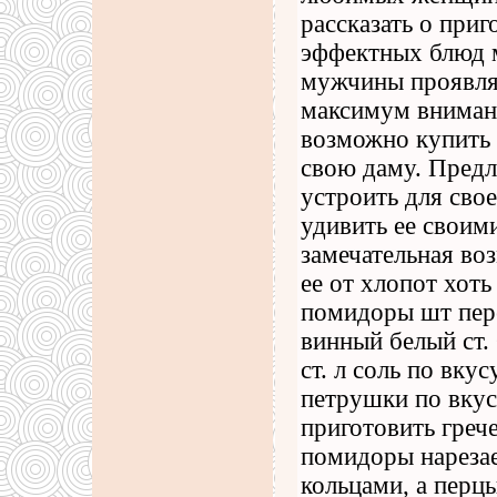
рассказать о при
эффектных блюд м
мужчины проявля
максимум внимани
возможно купить 
свою даму. Предл
устроить для сво
удивить ее своим
замечательная во
ее от хлопот хоть
помидоры шт пере
винный белый ст.
ст. л соль по вку
петрушки по вкус
приготовить грече
помидоры нарезае
кольцами, а перц