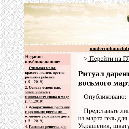
modernphotoclub
Недавно
>
Перейти на
опубликованное:
1.
Стильная мама:
Ритуал дарен
красота и стиль против
развития ребенка
восьмого мар
(19.1.2019)
2
.
Основа основ: как,
зачем и почему
Опубликовано: 
минимализм снова в моде
(17.1.2019)
3
.
Декоративные растения
Представьте ли
с крупными цветками —
отличное украшение дома
на марта гель дл
(15.1.2019)
Украшения, шкату
4
.
Газонная решетка для