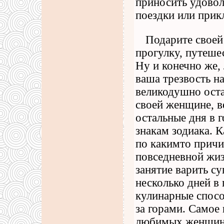
приносить удовол
поездки или прик
Подарите свое
прогулку, путеше
Ну и конечно же
ваша трезвость на
великодушно оста
своей женщине, в
остальные дня в 
знакам зодиака. 
по какимто причи
повседневной жиз
занятие варить су
несколько дней в 
кулинарные способ
за горами. Самое
любимых женщин.