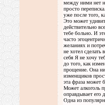
между ними нет н
просто переписка
уже после того, к
Это может удиви
действительно все
тебе больно. И э
часто эгоцентрич
желаниях и потре
не хотел сделать 
себя Я не хочу те
до того, как изме
прощение. Она ни
изменщиков прост
эта фраза может б
Может алкоголь пр
оправдывает его д
Одна из популярн