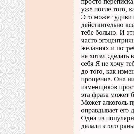
просто переписка
уже после того, к
Это может удиви
действительно все
тебе больно. И э
часто эгоцентрич
желаниях и потре
не хотел сделать 
себя Я не хочу те
до того, как изме
прощение. Она ни
изменщиков прост
эта фраза может б
Может алкоголь пр
оправдывает его д
Одна из популярн
делали этого рань