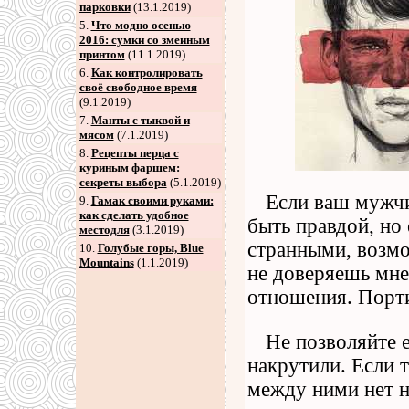
парковки
(13.1.2019)
5
.
Что модно осенью
2016: сумки со змеиным
принтом
(11.1.2019)
6
.
Как контролировать
своё свободное время
(9.1.2019)
7
.
Манты с тыквой и
мясом
(7.1.2019)
8
.
Рецепты перца с
куриным фаршем:
секреты выбора
(5.1.2019)
Если ваш мужчи
9
.
Гамак своими руками:
как сделать удобное
быть правдой, но 
местодля
(3.1.2019)
странными, возмо
10.
Голубые горы, Blue
Mountains
(1.1.2019)
не доверяешь мне
отношения. Порти
Не позволяйте е
накрутили. Если т
между ними нет н