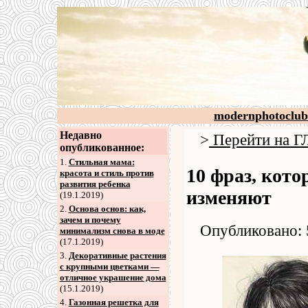
modernphotoclub
Недавно
>
Перейти на
опубликованное:
1.
Стильная мама:
10 фраз, кот
красота и стиль против
развития ребенка
изменяют
(19.1.2019)
2
.
Основа основ: как,
зачем и почему
Опубликовано: 
минимализм снова в моде
(17.1.2019)
3
.
Декоративные растения
с крупными цветками —
отличное украшение дома
(15.1.2019)
4
.
Газонная решетка для