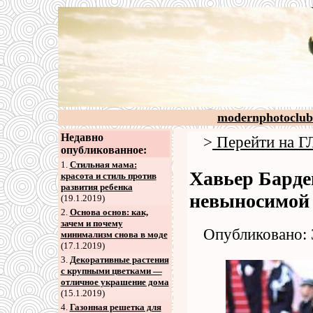
modernphotoclub
Недавно
>
Перейти на
опубликованное:
1.
Стильная мама:
Хавьер Барде
красота и стиль против
развития ребенка
невыносимой
(19.1.2019)
2
.
Основа основ: как,
зачем и почему
Опубликовано: 
минимализм снова в моде
(17.1.2019)
3
.
Декоративные растения
с крупными цветками —
отличное украшение дома
(15.1.2019)
4
.
Газонная решетка для