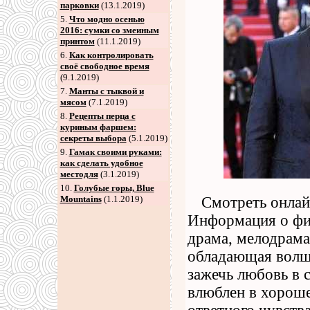
парковки
(13.1.2019)
5
.
Что модно осенью
2016: сумки со змеиным
принтом
(11.1.2019)
6
.
Как контролировать
своё свободное время
(9.1.2019)
7
.
Манты с тыквой и
мясом
(7.1.2019)
8
.
Рецепты перца с
куриным фаршем:
секреты выбора
(5.1.2019)
9
.
Гамак своими руками:
как сделать удобное
местодля
(3.1.2019)
10.
Голубые горы, Blue
Mountains
(1.1.2019)
Смотреть онлай
Информация о фи
драма, мелодрама
обладающая волш
зажечь любовь в 
влюблен в хорош