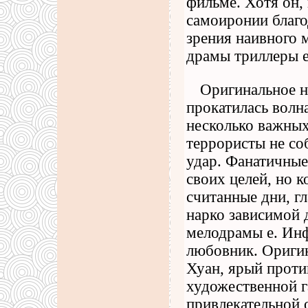
фильме. Хотя он,
самоиронии благод
зрения наивного 
драмы триллеры 
Оригинальное н
прокатилась волн
несколько важных
террористы не со
удар. Фанатичные
своих целей, но 
считанные дни, г
нарко зависимой 
мелодрамы е. Ин
любовник. Оригин
Хуан, ярый проти
художественной г
привлекательной 