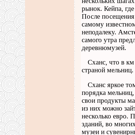
нескольких шагах
рынок. Кейпа, гд
После посещения 
самому известном
неподалеку. Амсте
самого утра предл
деревнюмузей.
Сханс, что в к
страной мельниц.
Сханс яркое то
порядка мельниц,
свои продукты мас
из них можно зайт
несколько евро. 
зданий, во многи
музеи и сувенирн