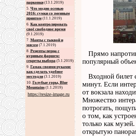
парковки
(13.1.2019)
5
.
Что модно осенью
2016: сумки со змеиным
принтом
(11.1.2019)
6
.
Как контролировать
своё свободное время
(9.1.2019)
7
.
Манты с тыквой и
мясом
(7.1.2019)
8
.
Рецепты перца с
Прямо напротив
куриным фаршем:
популярный объек
секреты выбора
(5.1.2019)
9
.
Гамак своими руками:
как сделать удобное
Входной билет с
местодля
(3.1.2019)
10.
Голубые горы, Blue
минут. Если инте
Mountains
(1.1.2019)
от вокзала наход
https://resize-image.ru
Множество интер
потрогать, пощуп
о том, как устрое
только как музей
открытую панора