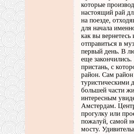
которые производ
настоящий рай дл
на поезде, отход
для начала именн
как вы вернетесь
отправиться в муз
первый день. В л
еще закончились.
пристань, с кото
район. Сам район
туристическими д
большей части жи
интересным увиде
Амстердам. Центр
прогулку или прое
пожалуй, самой н
мосту. Удивитель