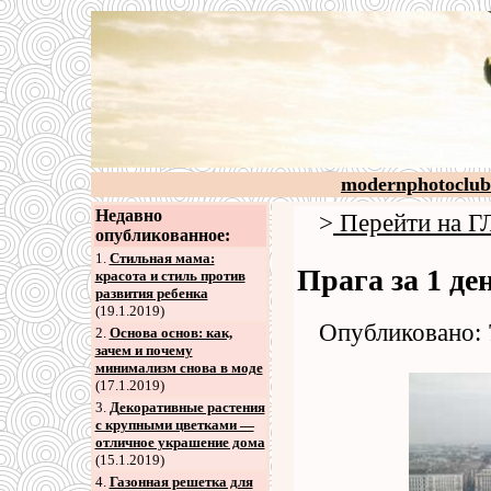
modernphotoclub
Недавно
>
Перейти на
опубликованное:
1.
Стильная мама:
Прага за 1 д
красота и стиль против
развития ребенка
(19.1.2019)
Опубликовано: 
2
.
Основа основ: как,
зачем и почему
минимализм снова в моде
(17.1.2019)
3
.
Декоративные растения
с крупными цветками —
отличное украшение дома
(15.1.2019)
4
.
Газонная решетка для