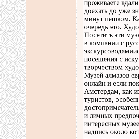
проживаете вдали 
доехать до уже з
минут пешком. Ка
очередь это. Худ
Посетить эти муз
в компании с ру
экскурсоводамиис
посещения с иску
творчеством худо
Музей алмазов евр
онлайн и если пок
Амстердам, как и
туристов, особен
достопримечатель
и личных предпоч
интересных музее
надпись около кот