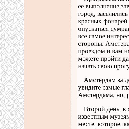
ее выполнение зав
город, заселились
красных фонарей в
опускаться сумрак
все самое интере
стороны. Амстерд
проездом и вам не
можете пройти да
начать свою прогу
Амстердам за д
увидите самые гл
Амстердама, но, р
Второй день, в
известным музеям
месте, которое, к