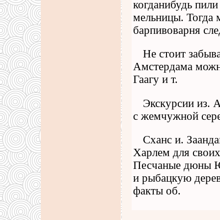
когданибудь пили
мельницы. Тогда 
барпивоварня сле
Не стоит забыва
Амстердама можно
Гаагу и т.
Экскурсии из. 
с жемчужной сер
Сханс и. Заанд
Харлем для своих
Песчаные дюны Ю
и рыбацкую дерев
факты об.