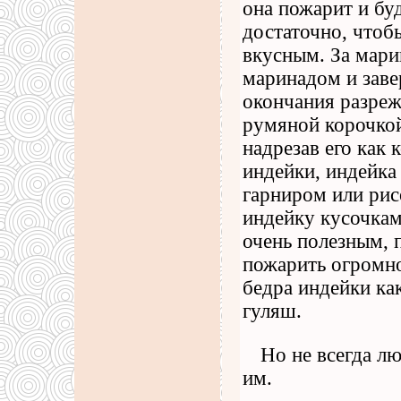
она пожарит и буд
достаточно, что
вкусным. За мари
маринадом и заве
окончания разреж
румяной корочкой
надрезав его как 
индейки, индейка
гарниром или рис
индейку кусочкам
очень полезным, 
пожарить огромно
бедра индейки ка
гуляш.
Но не всегда л
им.