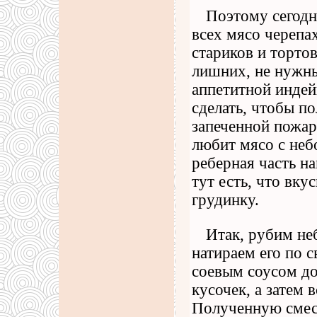
Поэтому сегодн
всех мясо черепа
стариков и торто
лишних, не нужны
аппетитной индейк
сделать, чтобы п
запеченной пожари
любит мясо с неб
реберная часть н
тут есть, что вку
грудинку.
Итак, рубим не
натираем его по 
соевым соусом д
кусочек, а затем
Полученную смес