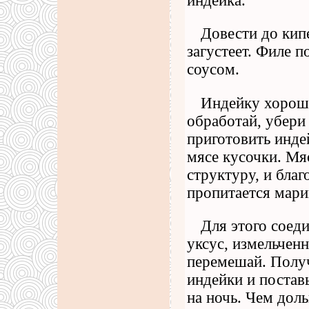
индейка.
Довести до кип
загустеет. Филе п
соусом.
Индейку хорош
обработай, убери 
приготовить индей
мясе кусочки. Мя
структуру, и бла
пропитается марин
Для этого соед
уксус, измельчен
перемешай. Получ
индейки и постав
на ночь. Чем дол