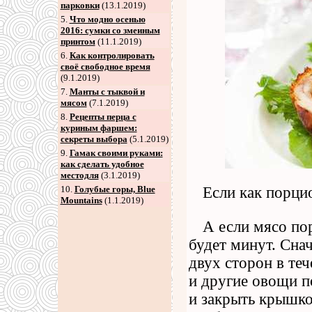
парковки
(13.1.2019)
5
.
Что модно осенью
2016: сумки со змеиным
принтом
(11.1.2019)
6
.
Как контролировать
своё свободное время
(9.1.2019)
7
.
Манты с тыквой и
мясом
(7.1.2019)
8
.
Рецепты перца с
куриным фаршем:
секреты выбора
(5.1.2019)
9
.
Гамак своими руками:
как сделать удобное
местодля
(3.1.2019)
10.
Голубые горы, Blue
Если как порци
Mountains
(1.1.2019)
А если мясо по
будет минут. Сна
двух сторон в те
и другие овощи п
и закрыть крышко