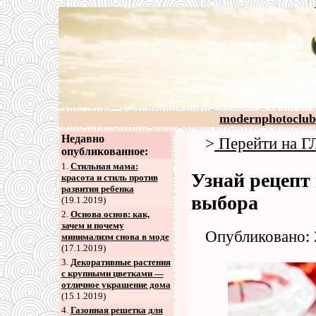
modernphotoclub
Недавно
>
Перейти на
опубликованное:
1.
Стильная мама:
Узнай рецепт
красота и стиль против
развития ребенка
выбора
(19.1.2019)
2
.
Основа основ: как,
зачем и почему
Опубликовано: 
минимализм снова в моде
(17.1.2019)
3
.
Декоративные растения
с крупными цветками —
отличное украшение дома
(15.1.2019)
4
.
Газонная решетка для