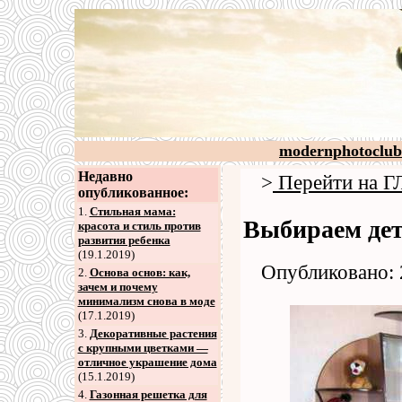
modernphotoclub
Недавно
>
Перейти на
опубликованное:
1.
Стильная мама:
Выбираем де
красота и стиль против
развития ребенка
(19.1.2019)
Опубликовано: 
2
.
Основа основ: как,
зачем и почему
минимализм снова в моде
(17.1.2019)
3
.
Декоративные растения
с крупными цветками —
отличное украшение дома
(15.1.2019)
4
.
Газонная решетка для