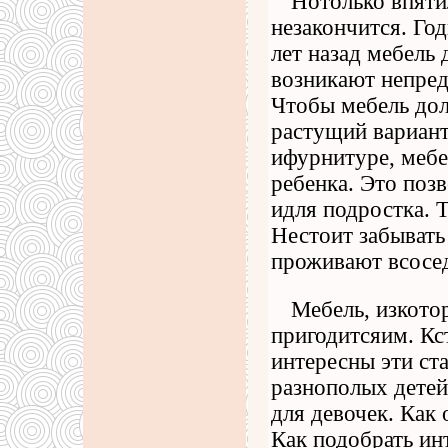
Нотолько впяти
незакончится. Год
лет назад мебель 
возникают непред
Чтобы мебель дол
растущий вариант
ифурнитуре, мебе
ребенка. Это позв
идля подростка. 
Нестоит забывать
проживают всосед
Мебель, изкото
пригодитсяим. Кст
интересны эти ст
разнополых детей
для девочек. Как
Как подобрать ин