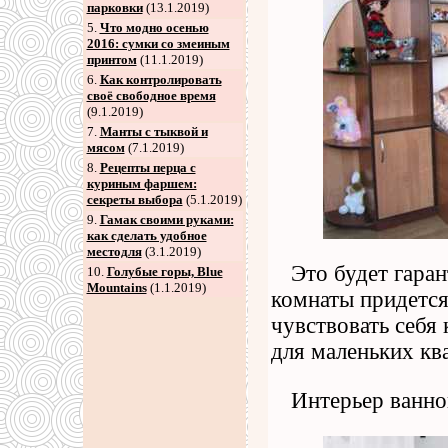
парковки
(13.1.2019)
5
.
Что модно осенью
2016: сумки со змеиным
принтом
(11.1.2019)
6
.
Как контролировать
своё свободное время
(9.1.2019)
7
.
Манты с тыквой и
мясом
(7.1.2019)
8
.
Рецепты перца с
куриным фаршем:
секреты выбора
(5.1.2019)
9
.
Гамак своими руками:
как сделать удобное
местодля
(3.1.2019)
Это будет гара
10.
Голубые горы, Blue
Mountains
(1.1.2019)
комнаты придется
чувствовать себя
для маленьких кв
Интерьер ванно