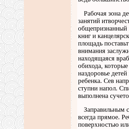
Рабочая зона д
занятий итворчес
общепризнанный 
книг и канцелярс
площадь поставьт
внимания заслужи
находящаяся враб
обихода, которые
наздоровье детей
ребенка. Сев нап
ступни напол. Сп
выполнена сучето
Заправильным с
всегда прямое. Р
поверхностью или