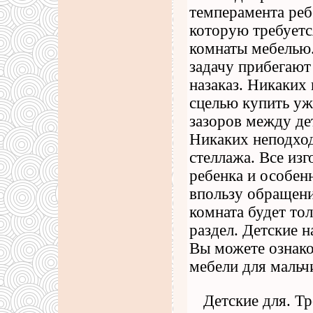
темперамента реб
которую требуетс
комнаты мебелью.
задачу прибегаю
назаказ. Никаки
сцелью купить уж
зазоров между д
Никаких неподход
стеллажа. Все из
ребенка и особен
впользу обращени
комната будет то
раздел. Детские н
Вы можете ознако
мебели для мальчи
Детские для. Т