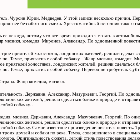
ель. Чурсин Юрии, Медведев. У этой записи несколько причин. Пер
приятнее беззаботного смеха. Хрестоматийный источник такого сме
ь ее некогда, потому что все время приходится стоять в автомобил
р мюзикл, комедия. Миронов, Александр. По одноименной повести
трое приятелей холостяков, лондонских жителей, решили сделаться
 по. Темзе, прихватив с собой собачку. . Жанр мюзикл, комедия. 
е приятелей холостяков, лондонских жителей, решили сделаться бл
 по. Темзе, прихватив с собой собачку. Перевод не требуется. Суб
Страна. Жанр комедия, мюзикл.
тельность. Державин, Александр. Мазуркевич, Георгий. По однои
 лондонских жителей, решили сделаться ближе к природе и отправит
собой собачку. .
едия, мюзикл. Державин, Александр. Мазуркевич, Георгий. По од
 лондонских жителей, решили сделаться ближе к природе и отправит
 собой собачку. Самое известное произведение писателя повесть. Тр
 троих друзей и собаки по реке. Темза, совершенного в специально
 юмора. Оригинальность сюжета, легкий стиль повествования делаю