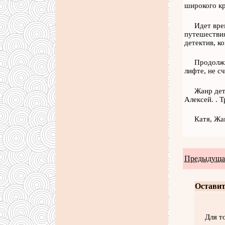
широкого кр
Идет вре
путешествия
детектив, к
Продолжи
лифте, не с
Жанр дет
Алексей. . Т
Катя, Жа
Предыдущая
Оставит
Для т