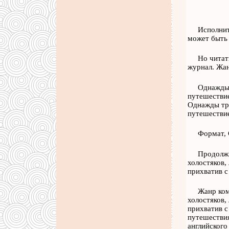
Исполнит
может быть 
Но читат
журнал. Жан
Однажды 
путешествие
Однажды тро
путешествие
Формат, 
Продолжи
холостяков,
прихватив с 
Жанр ком
холостяков,
прихватив с
путешествия
английского