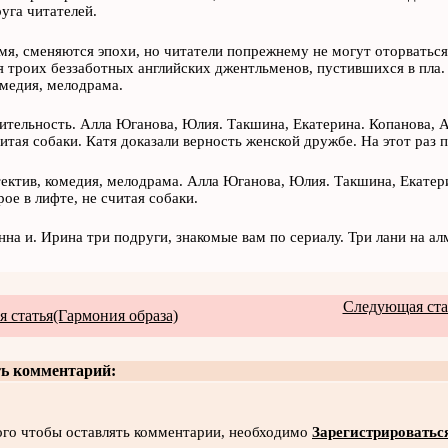
уга читателей.
мя, сменяются эпохи, но читатели попрежнему не могут оторватьс
 троих беззаботных английских джентльменов, пустившихся в пла.
омедия, мелодрама.
тельность. Алла Юганова, Юлия. Такшина, Екатерина. Копанова, Ал
читая собаки. Катя доказали верность женской дружбе. На этот раз 
ектив, комедия, мелодрама. Алла Юганова, Юлия. Такшина, Екатери
рое в лифте, не считая собаки.
нна и. Ирина три подруги, знакомые вам по сериалу. Три лани на а
Следующая стат
 статья(Гармония образа)
ь комментарий:
ого чтобы оставлять комментарии, необходимо
Зарегистрироватьс