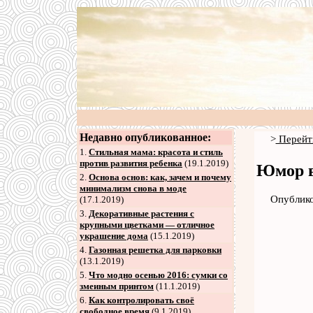
Недавно опубликованное:
>
Перейт
1.
Стильная мама: красота и стиль
против развития ребенка
(19.1.2019)
Юмор в
2
.
Основа основ: как, зачем и почему
минимализм снова в моде
Опублико
(17.1.2019)
3
.
Декоративные растения с
крупными цветками — отличное
украшение дома
(15.1.2019)
4
.
Газонная решетка для парковки
(13.1.2019)
5
.
Что модно осенью 2016: сумки со
змеиным принтом
(11.1.2019)
6
.
Как контролировать своё
свободное время
(9.1.2019)