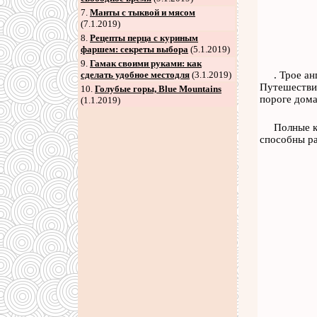
7
.
Манты с тыквой и мясом
(7.1.2019)
8
.
Рецепты перца с куриным
фаршем: секреты выбора
(5.1.2019)
9
.
Гамак своими руками: как
сделать удобное местодля
(3.1.2019)
. Трое а
Путешествие
10.
Голубые горы, Blue Mountains
пороге дома,
(1.1.2019)
Полные к
способны ра