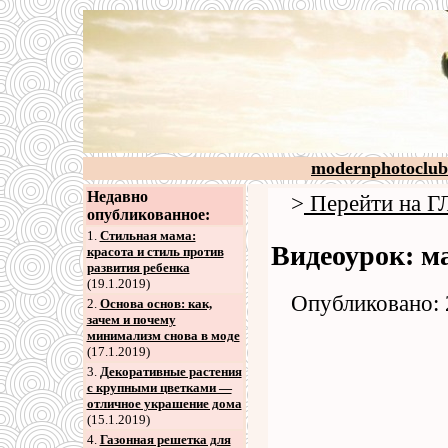
modernphotoclub
Недавно
>
Перейти на
опубликованное:
1.
Стильная мама:
Видеоурок: м
красота и стиль против
развития ребенка
(19.1.2019)
Опубликовано: 
2
.
Основа основ: как,
зачем и почему
минимализм снова в моде
(17.1.2019)
3
.
Декоративные растения
с крупными цветками —
отличное украшение дома
(15.1.2019)
4
.
Газонная решетка для