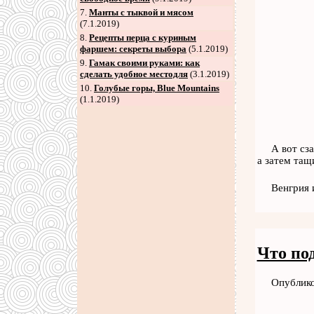
7
.
Манты с тыквой и мясом
(7.1.2019)
8
.
Рецепты перца с куриным
фаршем: секреты выбора
(5.1.2019)
9
.
Гамак своими руками: как
сделать удобное местодля
(3.1.2019)
10.
Голубые горы, Blue Mountains
(1.1.2019)
А вот сз
а затем тащ
Венгрия 
Что по
Опублико