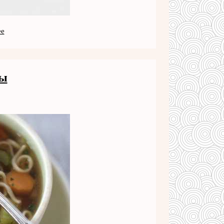
ее
ты