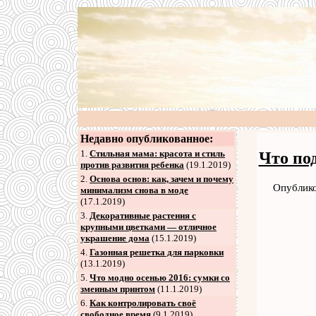
Недавно опубликованное:
1.
Стильная мама: красота и стиль
Что по
против развития ребенка
(19.1.2019)
2
.
Основа основ: как, зачем и почему
Опублико
минимализм снова в моде
(17.1.2019)
3
.
Декоративные растения с
крупными цветками — отличное
украшение дома
(15.1.2019)
4
.
Газонная решетка для парковки
(13.1.2019)
5
.
Что модно осенью 2016: сумки со
змеиным принтом
(11.1.2019)
6
.
Как контролировать своё
свободное время
(9.1.2019)