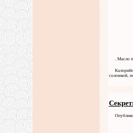
. Масло 
Калорийн
соломкой, п
Секрет
Опублико